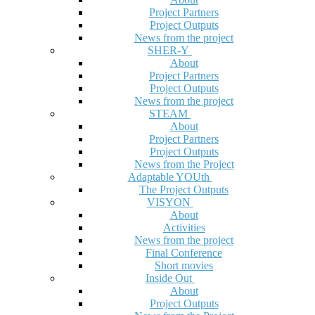
Project Partners
Project Outputs
News from the project
SHER-Y
About
Project Partners
Project Outputs
News from the project
STEAM
About
Project Partners
Project Outputs
News from the Project
Adaptable YOUth
The Project Outputs
VISYON
About
Activities
News from the project
Final Conference
Short movies
Inside Out
About
Project Outputs