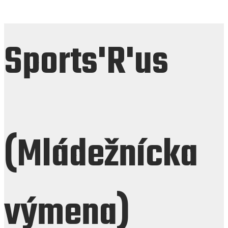
Sports'R'us
(Mládežnícka
výmena)