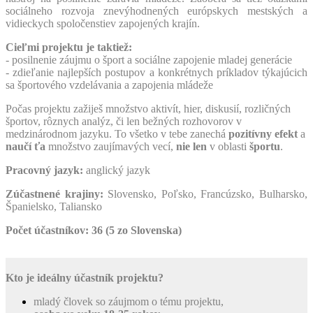
sociálneho rozvoja znevýhodnených európskych mestských a
vidieckych spoločenstiev zapojených krajín.
Cieľmi projektu je taktiež:
- posilnenie záujmu o šport a sociálne zapojenie mladej generácie
- zdieľanie najlepších postupov a konkrétnych príkladov týkajúcich
sa športového vzdelávania a zapojenia mládeže
Počas projektu zažiješ množstvo aktivít, hier, diskusií, rozličných
športov, rôznych analýz, či len bežných rozhovorov v
medzinárodnom jazyku. To všetko v tebe zanechá
pozitívny efekt
a
naučí ťa
množstvo zaujímavých vecí,
nie len
v oblasti
športu
.
Pracovný jazyk:
anglický jazyk
Zúčastnené krajiny:
Slovensko, Poľsko, Francúzsko, Bulharsko,
Španielsko, Taliansko
Počet účastníkov: 36 (5 zo Slovenska)
Kto je ideálny účastník projektu?
mladý človek so záujmom o tému projektu,