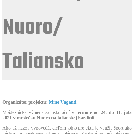
Nuoro/
Taliansko
Organizátor projektu:
Mine Vaganti
Mládežnícka výmena sa uskutoční
v termíne od 24. do 31. júla
2021 v mestečku Nuoro na talianskej Sardínii
.
Ako už názov vypovedá, cieľom tohto projektu je využiť šport ako
nástroj na posilnenie zdravia mládeže. Zaoberá sa tiež otázkami