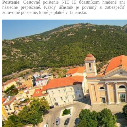
Poistenie
:
Cestovné poistenie
NIE JE
účastníkom hradené ani
následne preplácané. Každý účastník je povinný si zabezpečiť
zdravotné poistenie, ktoré je platné v Taliansku.