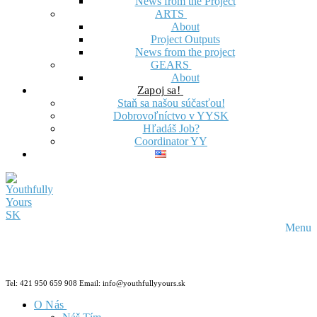
News from the Project
ARTS
About
Project Outputs
News from the project
GEARS
About
Zapoj sa!
Staň sa našou súčasťou!
Dobrovoľníctvo v YYSK
Hľadáš Job?
Coordinator YY
Menu
Tel: 421 950 659 908 Email: info@youthfullyyours.sk
O Nás