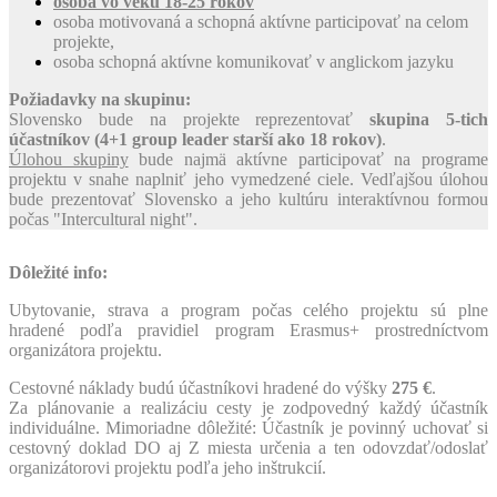
osoba vo veku 18-25 rokov
osoba motivovaná a schopná aktívne participovať na celom
projekte,
osoba
schopn
á
akt
í
vne komunikovať v anglickom jazyku
Požiadavky na skupinu:
Slovensko bude na projekte reprezentovať
skupina 5
-tich
účastníkov (4+1 group leader starší ako 18 rokov)
.
Úlohou skupiny
bude najmä aktívne participovať na programe
projektu v snahe naplniť jeho vymedzené ciele. Vedľajšou úlohou
bude prezentovať Slovensko a jeho kultúru interaktívnou formou
počas "Intercultural night".
Dôležité info:
Ubytovanie, strava a program
počas celého projektu sú
plne
hraden
é
podľa pravidiel program Erasmus+ prostredníctvom
organizátora projektu.
Cestovné náklady
budú účastníkovi hradené
do v
ý
šky
275
€
.
Za pl
á
novanie a realiz
á
ciu cesty je zodpovedn
ý
každ
ý
ú
častn
í
k
individu
á
lne.
Mimoriadne dôležité: Účastník je povinný uchovať si
cestovný doklad DO aj Z miesta určenia a ten odovzdať/odoslať
organizátorovi projektu podľa jeho inštrukcií.