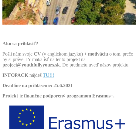
Ako sa prihlásiť?
Pošli nám svoje
CV
(v anglickom jazyku) +
motiváciu
o tom, prečo
by si práve TY mal/a ísť na tento projekt na
project@youthfullyyours.sk
.
Do predmetu uveď názov projektu.
INFOPACK
nájdeš
TU!!!
Deadline na prihlásenie: 25.6.2021
Projekt je finančne podporený programom Erasmus+.