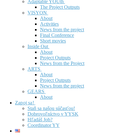
Adaptable YOUth
The Project Outputs
VISYON
About
Activities
News from the project
Final Conference
Short movies
Inside Out
About
Project Outputs
News from the Project
ARTS
About
Project Outputs
News from the project
GEARS
About
Zapoj sa!
Staň sa našou súčasťou!
Dobrovoľníctvo v YYSK
Hľadáš Job?
Coordinator YY