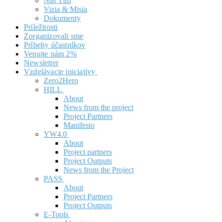
Náš Tím
Vizia & Misia
Dokumenty
Príležitosti
Zorganizovali sme
Príbehy účastníkov
Venujte nám 2%
Newsletter
Vzdelávacie iniciatívy
Zero2Hero
HILL
About
News from the project
Project Partners
Manifesto
YW4.0
About
Project partners
Project Outputs
News from the Project
PASS
About
Project Partners
Project Outputs
E-Tools