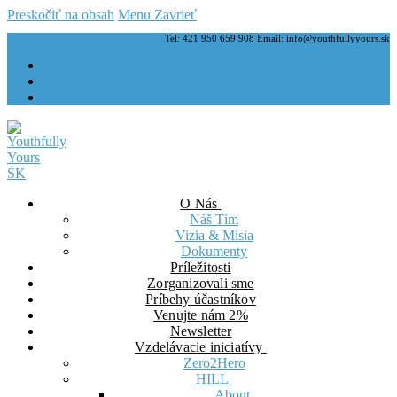
Preskočiť na obsah
Menu
Zavrieť
Tel: 421 950 659 908 Email: info@youthfullyyours.sk
O Nás
Náš Tím
Vizia & Misia
Dokumenty
Príležitosti
Zorganizovali sme
Príbehy účastníkov
Venujte nám 2%
Newsletter
Vzdelávacie iniciatívy
Zero2Hero
HILL
About