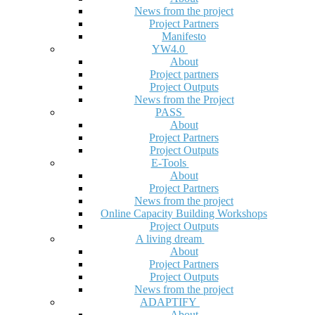
News from the project
Project Partners
Manifesto
YW4.0
About
Project partners
Project Outputs
News from the Project
PASS
About
Project Partners
Project Outputs
E-Tools
About
Project Partners
News from the project
Online Capacity Building Workshops
Project Outputs
A living dream
About
Project Partners
Project Outputs
News from the project
ADAPTIFY
About