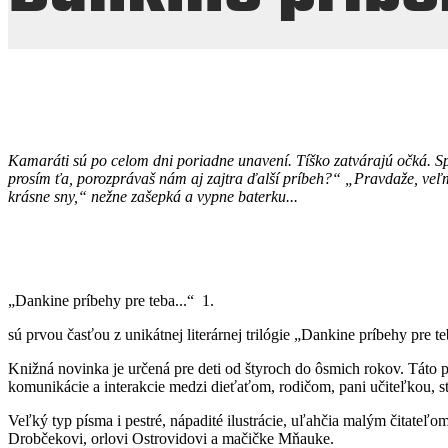
Kamaráti sú po celom dni poriadne unavení.
Tíško zatvárajú očká. 
prosím ťa, porozprávaš nám aj zajtra ďalší príbeh?“
„Pravdaže, veľm
krásne sny,“ nežne zašepká
a vypne baterku...
„Dankine príbehy pre teba...“ 1.
sú prvou časťou z unikátnej literárnej trilógie „Dankine príbehy pre teb
Knižná novinka je určená pre deti od štyroch do ôsmich rokov. Táto p
komunikácie a interakcie medzi dieťaťom, rodičom, pani učiteľkou, s
Veľký typ písma i pestré, nápadité ilustrácie, uľahčia malým čitateľ
Drobčekovi, orlovi Ostrovidovi a mačičke Mňauke.