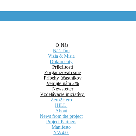
O Nás
Náš Tím
Vizia & Misia
Dokumenty
Príležitosti
Zorganizovali sme
Príbehy účastníkov
Venujte nám 2%
Newsletter
Vzdelávacie iniciatívy
Zero2Hero
HILL
About
News from the project
Project Partners
Manifesto
YW4.0