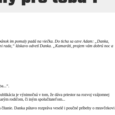
Spánok im pomaly padá na viečka.
Do ticha sa ozve Adam: „Danka,
i rada,“ láskavo odvetí Danka.
„Kamaráti, prajem vám dobrú noc a
a...“.
ublikácia je výnimočná v tom, že dáva priestor na rozvoj vzájomnej
tarým rodičom, či iným spolučitateľom...
om čítanie. Danka pútavo rozpráva veselé i poučné príbehy o mravčekovi