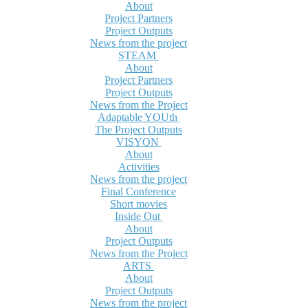
About
Project Partners
Project Outputs
News from the project
STEAM
About
Project Partners
Project Outputs
News from the Project
Adaptable YOUth
The Project Outputs
VISYON
About
Activities
News from the project
Final Conference
Short movies
Inside Out
About
Project Outputs
News from the Project
ARTS
About
Project Outputs
News from the project