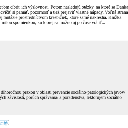
eťom cibriť ich výslovnosť. Potom nasledujú otázky, na ktoré sa Dank
ecvičiť si pamäť, pozornosť a tiež prejaviť vlastné nápady. Voľná strana
 fantázie prostredníctvom kresbičiek, ktoré samé nakreslia. Knižka
milou spomienkou, ku ktorej sa možno aj po čase vrátiť...
 dlhoročnou praxou v oblasti prevencie sociálno-patologických javov/
h závislostí, porúch správania/ a poradenstva, lektorujem sociálno-
mify
.