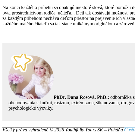
Na konci každého príbehu sa opakujú niektoré slová, ktoré pomôžu d
pýta prostredníctvom rodiča, učiteľa... Deti tak dostávajú možnosť pr
za každým príbehom necháva deťom priestor na prejavenie ich vlastnej
každého malého čitateľa sa tak stane unikátnym originálom a zároveň 
P
hDr. Dana Rosová, PhD.:
odborníčka s
obchodovania s ľuďmi, rasizmu, extrémizmu, šikanovania, drogovýc
psychologické výcviky.
Všetký práva vyhradené © 2026 Youthfully Yours SK – Poháňa
Custo