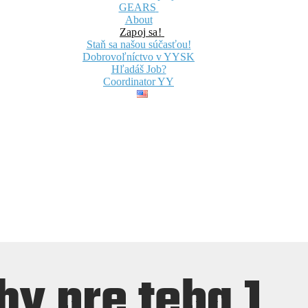
GEARS
About
Zapoj sa!
Staň sa našou súčasťou!
Dobrovoľníctvo v YYSK
Hľadáš Job?
Coordinator YY
hy pre teba 1