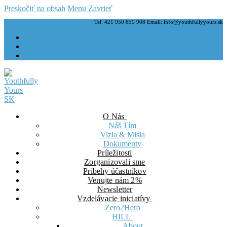
Preskočiť na obsah
Menu
Zavrieť
Tel: 421 950 659 908 Email: info@youthfullyyours.sk
O Nás
Náš Tím
Vizia & Misia
Dokumenty
Príležitosti
Zorganizovali sme
Príbehy účastníkov
Venujte nám 2%
Newsletter
Vzdelávacie iniciatívy
Zero2Hero
HILL
About