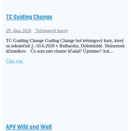
TC Guiding Change
29. júna 2026
Tréningové kurzy
TC Guiding Change Guding Change bol tréningový kurz, ktorý
sa uskutočnil 2.-10.6.2026 v Bulharsku, Dobrinishte. Skúsenosti
účastníkov: Čo som tam vlastne hľadal? Úprimne? Ani…
Čítaj viac
APV Wild and Well