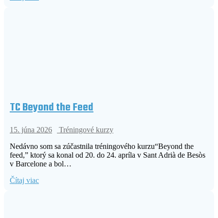
TC Beyond the Feed
15. júna 2026
Tréningové kurzy
Nedávno som sa zúčastnila tréningového kurzu“Beyond the
feed,” ktorý sa konal od 20. do 24. apríla v Sant Adrià de Besòs
v Barcelone a bol…
Čítaj viac