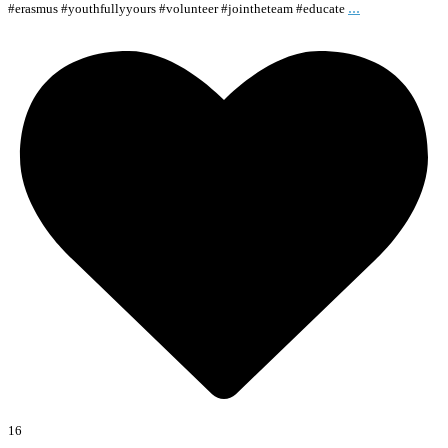
...
#erasmus #youthfullyyours #volunteer #jointheteam #educate
16