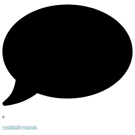
0
youthfullyyourssk