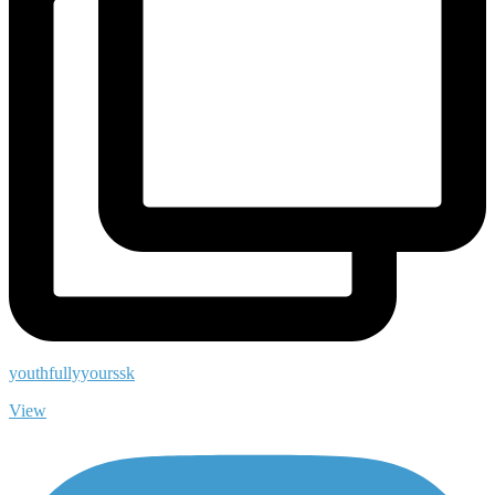
youthfullyyourssk
View