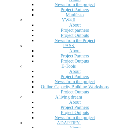
News from the project
Project Partners
Manifesto
YW4.0
About
Project partners
Project Outputs
News from the Project
PASS
About
Project Partners
Project Outputs
E-Tools
About
Project Partners
News from the project
Online Capacity Building Workshops
Project Outputs
A living dream
About
Project Partners
Project Outputs
News from the project
ADAPTIFY
About