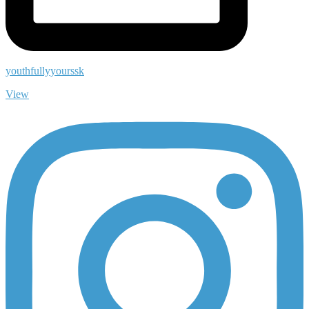
youthfullyyourssk
View