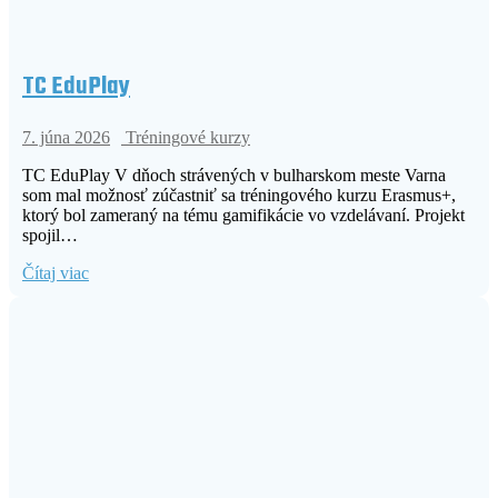
TC EduPlay
7. júna 2026
Tréningové kurzy
TC EduPlay V dňoch strávených v bulharskom meste Varna
som mal možnosť zúčastniť sa tréningového kurzu Erasmus+,
ktorý bol zameraný na tému gamifikácie vo vzdelávaní. Projekt
spojil…
Čítaj viac