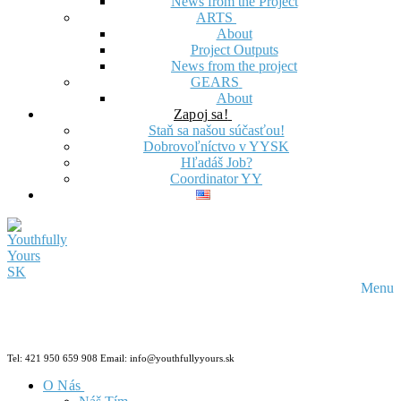
News from the Project
ARTS
About
Project Outputs
News from the project
GEARS
About
Zapoj sa!
Staň sa našou súčasťou!
Dobrovoľníctvo v YYSK
Hľadáš Job?
Coordinator YY
Menu
Tel: 421 950 659 908 Email: info@youthfullyyours.sk
O Nás