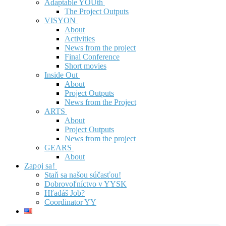
Adaptable YOUth
The Project Outputs
VISYON
About
Activities
News from the project
Final Conference
Short movies
Inside Out
About
Project Outputs
News from the Project
ARTS
About
Project Outputs
News from the project
GEARS
About
Zapoj sa!
Staň sa našou súčasťou!
Dobrovoľníctvo v YYSK
Hľadáš Job?
Coordinator YY