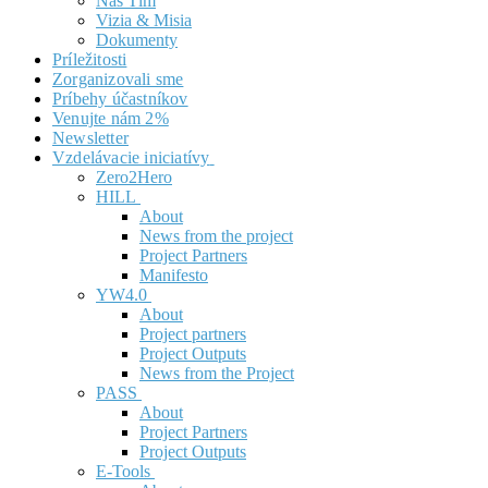
Náš Tím
Vizia & Misia
Dokumenty
Príležitosti
Zorganizovali sme
Príbehy účastníkov
Venujte nám 2%
Newsletter
Vzdelávacie iniciatívy
Zero2Hero
HILL
About
News from the project
Project Partners
Manifesto
YW4.0
About
Project partners
Project Outputs
News from the Project
PASS
About
Project Partners
Project Outputs
E-Tools