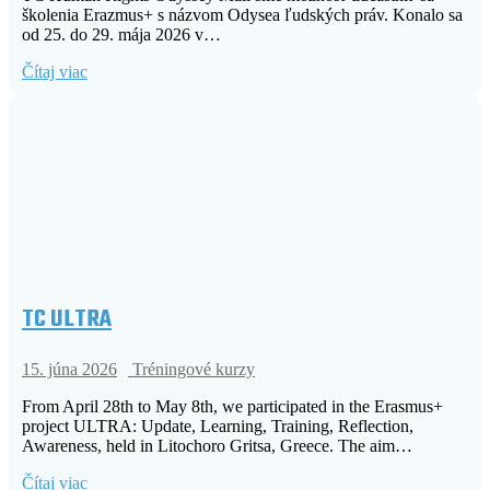
školenia Erazmus+ s názvom Odysea ľudských práv. Konalo sa
od 25. do 29. mája 2026 v…
Čítaj viac
TC ULTRA
15. júna 2026
Tréningové kurzy
From April 28th to May 8th, we participated in the Erasmus+
project ULTRA: Update, Learning, Training, Reflection,
Awareness, held in Litochoro Gritsa, Greece. The aim…
Čítaj viac