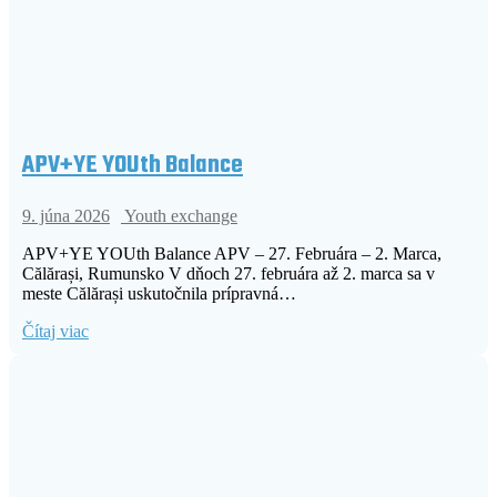
APV+YE YOUth Balance
9. júna 2026
Youth exchange
APV+YE YOUth Balance APV – 27. Februára – 2. Marca,
Călărași, Rumunsko V dňoch 27. februára až 2. marca sa v
meste Călărași uskutočnila prípravná…
Čítaj viac