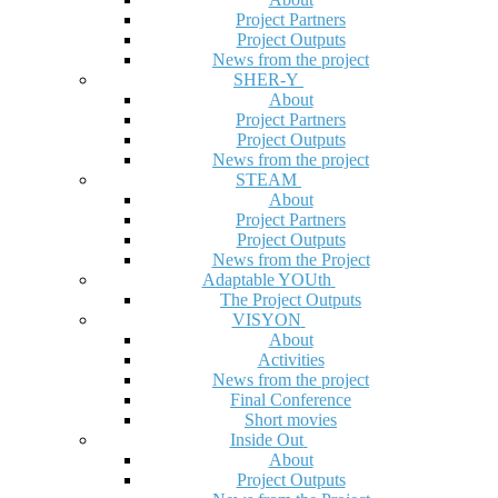
Project Partners
Project Outputs
News from the project
SHER-Y
About
Project Partners
Project Outputs
News from the project
STEAM
About
Project Partners
Project Outputs
News from the Project
Adaptable YOUth
The Project Outputs
VISYON
About
Activities
News from the project
Final Conference
Short movies
Inside Out
About
Project Outputs