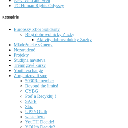
APV Wild and Well
TC Human Rights Odyssey
Kategórie
Europsky Zbor Solidarity
Blog dobrovolnicky Zuzky
Aktivity dobrovolnicky Zuzky
Mládežnícke výmeny
Nezaradené
Projekty
Studijna navsteva
Tréningové kurzy
Youth exchange
Zorganizovali sme
5030Remember
Beyond the limits!
CYBG
Poď a Recykluj !
SAFE
Staz
UP2YOUth
waste hero
YouTH Decide!
YOUth Decide2