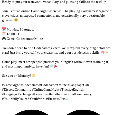
Ready to put your teamwork, vocabulary, and guessing skills to the test?
Join us for an online Game Night where we`ll be playing Codenames! A game of
clever clues, unexpected connections, and occasionally very questionable
guesses.
Monday, 10 August
18:00 CET
Game: Codenames Online
You don`t need to be a Codenames expert. We`ll explain everything before we
start! Just bring yourself, your creativity, and your best detective skills.
Come play, meet new people, practice your English without even realizing it,
and most importantly… have fun!
See you on Monday!
#GameNight #Codenames #CodenamesOnline #LanguageCafe
#DiscordCommunity #OnlineGameNight #PracticeEnglish
#LanguageExchange #LearnTogether #InternationalCommunity
...
#YouthfullyYours #YouthWork #ErasmusPlus