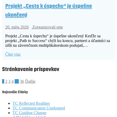
Projekt „Cesta k úspechu“ je úspešne
ukončený
20. mája 2026
Zorganizovali sme
Projekt „Cesta k úspechu“ je úspešne ukončený Keďže sa
projekt „Path to Success“ chýli ku koncu, partneri a účastníci sa
zišli na záverečnom multiplikátorskom podujatí,…
Čítaj viac
Stránkovanie príspevkov
1
2
3
4
…
36
Ďalšie
Najnovšie články
TC Reflected Realities
TC Communication Unplugged
TC Guiding Change