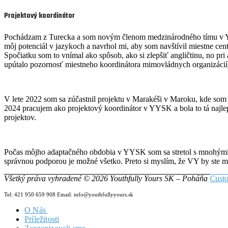
Projektový koordinátor
Pochádzam z Turecka a som novým členom medzinárodného tímu v YYS
môj potenciál v jazykoch a navrhol mi, aby som navštívil miestne c
Spočiatku som to vnímal ako spôsob, ako si zlepšiť angličtinu, no pr
upútalo pozornosť miestneho koordinátora mimovládnych organizácií
V lete 2022 som sa zúčastnil projektu v Marakéši v Maroku, kde so
2024 pracujem ako projektový koordinátor v YYSK a bola to tá najlep
projektov.
Počas môjho adaptačného obdobia v YYSK som sa stretol s mnohými ď
správnou podporou je možné všetko. Preto si myslím, že VY by ste 
Všetký práva vyhradené © 2026 Youthfully Yours SK – Poháňa
Custo
Tel: 421 950 659 908 Email: info@youthfullyyours.sk
O Nás
Príležitosti
Náš Tím