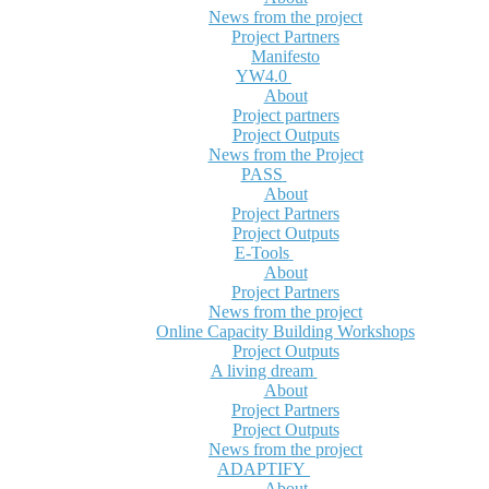
News from the project
Project Partners
Manifesto
YW4.0
About
Project partners
Project Outputs
News from the Project
PASS
About
Project Partners
Project Outputs
E-Tools
About
Project Partners
News from the project
Online Capacity Building Workshops
Project Outputs
A living dream
About
Project Partners
Project Outputs
News from the project
ADAPTIFY
About