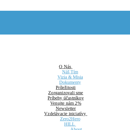
O Nás
Náš Tím
Vizia & Misia
Dokumenty
Príležitosti
Zorganizovali sme
Príbehy účastníkov
Venujte nám 2%
Newsletter
Vzdelávacie iniciatívy
Zero2Hero
HILL
About