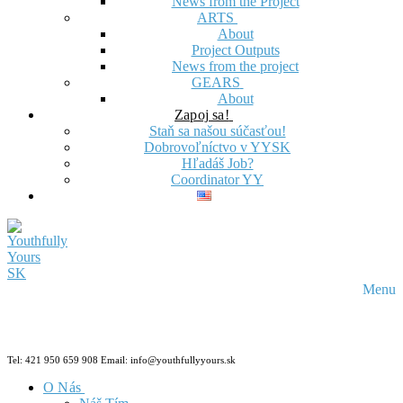
News from the Project
ARTS
About
Project Outputs
News from the project
GEARS
About
Zapoj sa!
Staň sa našou súčasťou!
Dobrovoľníctvo v YYSK
Hľadáš Job?
Coordinator YY
Menu
Tel: 421 950 659 908 Email: info@youthfullyyours.sk
O Nás