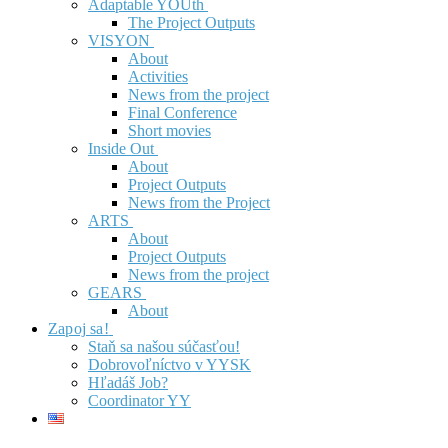
Adaptable YOUth
The Project Outputs
VISYON
About
Activities
News from the project
Final Conference
Short movies
Inside Out
About
Project Outputs
News from the Project
ARTS
About
Project Outputs
News from the project
GEARS
About
Zapoj sa!
Staň sa našou súčasťou!
Dobrovoľníctvo v YYSK
Hľadáš Job?
Coordinator YY