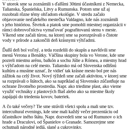
V utorok sme sa zoznámili s ďalšími 30timi účastníkmi z Nemecka,
Talianska, Španielska, Litvy a Rumunska. Potom sme už aj
rozobrali rôzne témy ohľadom ekológie. V stredu začalo
objavovanie neďalekého mestečka Valdagno, kde nás zoznámili
s jeho históriou. Štvrtok a piatok sme pomohli miestnej organizácii v
rámci dobrovoľníctva vymaľovať pografitovanú stenu v meste.
Víkend sme začali túrou, na ktorej sme sa porozprávali o čistote
vody v prírode a zakončili deň krásnymi výhľadmi.
Ďalší deň bol voľný, a teda rozdelili do skupín a navštívili sme
mestá Verona a Benátky. Väčšina skupiny bola vo Verone, kde sme
pozreli miestnu arénu, balkón a sochu Júlie a Rómea, a miestny hrad
s výhľadom na celé mesto. Taliansko má od Slovenska odlišnú
kultúru a musíme uznať, že vidieť tak krásne mesto bol pre nás
zážitok na celý život. Nový týždeň sme začali aktivitou, v ktorej sme
sa rozprávali o štátoch, ako sa napríklad aj Slovensko zúčastňuje na
ochrane životného prostredia. Napr. ako triedime plast, ako vieme
využiť vrchnáky z plastových fliaš alebo ako sa miestne školy
zapájajú do triedenia kovov, bateriek.
A čo také večery? Tie sme strávili všetci spolu a mali sme tzv.
intercultural evenings, kde sme mali každý večer prezentáciu od
účastníkov iného štátu. Napr. dozvedeli sme sa od Rumunov o ich
hrade a Draculovi, od Španielov o Granade. Samozrejme sme
ochutnali národné jedlá, slané a cukrovinky.