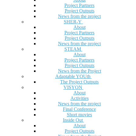
Project Partners
Project Outputs
News from the project
SHER-Y
About
Project Partners
Project Outputs
News from the project
STEAM
About
Project Partners
Project Outputs
News from the Project
Adaptable YOUth
The Project Outputs
VISYON
About
Activities
News from the project
Final Conference
Short movies
Inside Out
About
Project Outputs