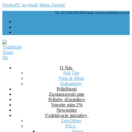
Preskočiť na obsah
Menu
Zavrieť
Tel: 421 950 659 908 Email: info@youthfullyyours.sk
O Nás
Náš Tím
Vizia & Misia
Dokumenty
Príležitosti
Zorganizovali sme
Príbehy účastníkov
Venujte nám 2%
Newsletter
Vzdelávacie iniciatívy
Zero2Hero
HILL
About