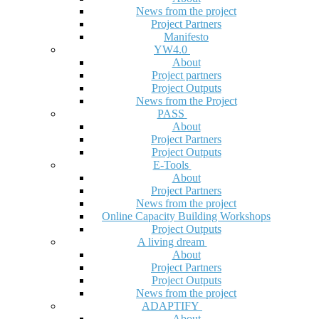
News from the project
Project Partners
Manifesto
YW4.0
About
Project partners
Project Outputs
News from the Project
PASS
About
Project Partners
Project Outputs
E-Tools
About
Project Partners
News from the project
Online Capacity Building Workshops
Project Outputs
A living dream
About
Project Partners
Project Outputs
News from the project
ADAPTIFY
About