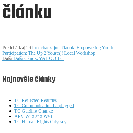
článku
Predchádzajúci
Predchádzajúci článok:
Empowering Youth
Participation: The Up 2 You(th)! Local Workshop
Ďalší
Ďalší článok:
YAHOO TC
Najnovšie články
TC Reflected Realities
TC Communication Unplugged
TC Guiding Change
APV Wild and Well
TC Human Rights Odyssey