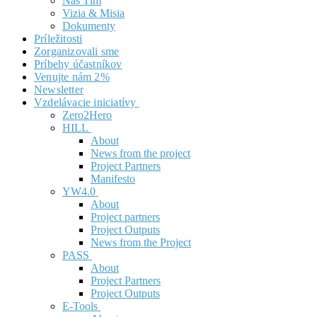
Náš Tím
Vizia & Misia
Dokumenty
Príležitosti
Zorganizovali sme
Príbehy účastníkov
Venujte nám 2%
Newsletter
Vzdelávacie iniciatívy
Zero2Hero
HILL
About
News from the project
Project Partners
Manifesto
YW4.0
About
Project partners
Project Outputs
News from the Project
PASS
About
Project Partners
Project Outputs
E-Tools