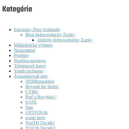
Kategórie
Europsky Zbor Solidarity
Blog dobrovolnicky Zuzky
Aktivity dobrovolnicky Zuzky
Mládežnícke výmeny
Nezaradené
Projekty
Studijna navsteva
Tréningové kurzy
Youth exchange
Zorganizovali sme
5030Remember
Beyond the limits!
CYBG
Poď a Recykluj !
SAFE
Staz
UP2YOUth
waste hero
YouTH Decide!
YOUth Decide2