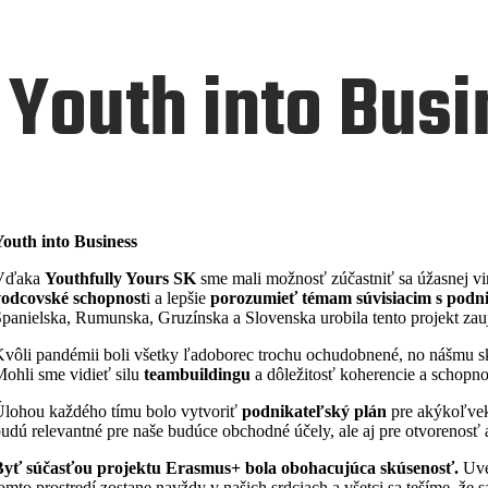
Youth into Busi
Youth into Business
Vďaka
Youthfully Yours SK
sme mali možnosť zúčastniť sa úžasnej vi
vodcovské schopnost
i a lepšie
porozumieť témam súvisiacim s podn
panielska, Rumunska, Gruzínska a Slovenska urobila tento projekt zau
vôli pandémii boli všetky ľadoborec trochu ochudobnené, no nášmu skv
ohli sme vidieť silu
teambuildingu
a dôležitosť koherencie a schopnos
lohou každého tímu bolo vytvoriť
podnikateľský plán
pre akýkoľvek
udú relevantné pre naše budúce obchodné účely, ale aj pre otvorenosť a 
Byť súčasťou projektu Erasmus+ bola obohacujúca skúsenosť.
Uved
omto prostredí zostane navždy v našich srdciach a všetci sa tešíme, že 