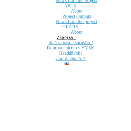
News from the Project
ARTS
About
Project Outputs
News from the project
GEARS
About
Zapoj sa!
Staň sa našou súčasťou!
Dobrovoľníctvo v YYSK
Hľadáš Job?
Coordinator YY