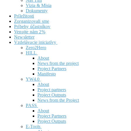
Náš Tím
Vizia & Misia
Dokumenty
Príležitosti
Zorganizovali sme
Príbehy účastníkov
Venujte nám 2%
Newsletter
Vzdelávacie iniciatívy
Zero2Hero
HILL
About
News from the project
Project Partners
Manifesto
YW4.0
About
Project partners
Project Outputs
News from the Project
PASS
About
Project Partners
Project Outputs
E-Tools