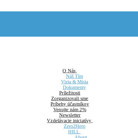
O Nás
Náš Tím
Vizia & Misia
Dokumenty
Príležitosti
Zorganizovali sme
Príbehy účastníkov
Venujte nám 2%
Newsletter
Vzdelávacie iniciatívy
Zero2Hero
HILL
About