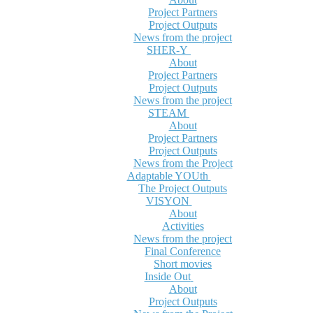
Project Partners
Project Outputs
News from the project
SHER-Y
About
Project Partners
Project Outputs
News from the project
STEAM
About
Project Partners
Project Outputs
News from the Project
Adaptable YOUth
The Project Outputs
VISYON
About
Activities
News from the project
Final Conference
Short movies
Inside Out
About
Project Outputs