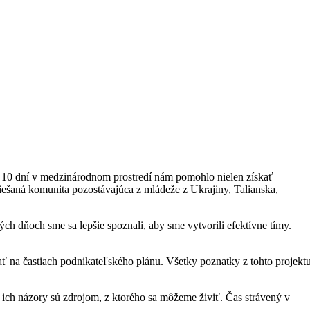
ť 10 dní v medzinárodnom prostredí nám pomohlo nielen získať
iešaná komunita pozostávajúca z mládeže z Ukrajiny, Talianska,
h dňoch sme sa lepšie spoznali, aby sme vytvorili efektívne tímy.
 na častiach podnikateľského plánu. Všetky poznatky z tohto projekt
 a ich názory sú zdrojom, z ktorého sa môžeme živiť. Čas strávený v