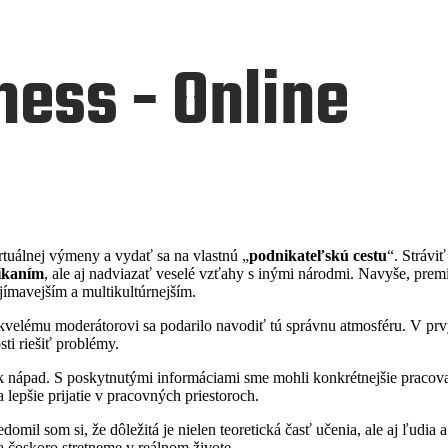
ness - Online
rtuálnej výmeny a vydať sa na vlastnú „
podnikateľskú cestu
“. Strávi
ikaním
, ale aj nadviazať veselé vzťahy s inými národmi. Navyše, prem
jímavejším a multikultúrnejším.
elému moderátorovi sa podarilo navodiť tú správnu atmosféru. V prvýc
ti riešiť problémy.
 nápad. S poskytnutými informáciami sme mohli konkrétnejšie pracovať
lepšie prijatie v pracovných priestoroch.
omil som si, že dôležitá je nielen teoretická časť učenia, ale aj ľudia
sa čoskoro stretneme v reálnom živote.