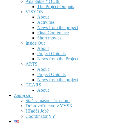
Adaptable YOUth
The Project Outputs
VISYON
About
Activities
News from the project
Final Conference
Short movies
Inside Out
About
Project Outputs
News from the Project
ARTS
About
Project Outputs
News from the project
GEARS
About
Zapoj sa!
Staň sa našou súčasťou!
Dobrovoľníctvo v YYSK
Hľadáš Job?
Coordinator YY