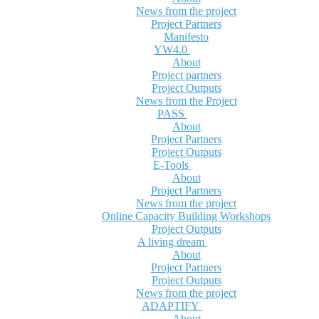
News from the project
Project Partners
Manifesto
YW4.0
About
Project partners
Project Outputs
News from the Project
PASS
About
Project Partners
Project Outputs
E-Tools
About
Project Partners
News from the project
Online Capacity Building Workshops
Project Outputs
A living dream
About
Project Partners
Project Outputs
News from the project
ADAPTIFY
About