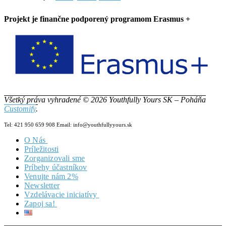
Projekt je finančne podporený programom Erasmus +
Všetký práva vyhradené © 2026 Youthfully Yours SK – Poháňa
Customify
.
Tel: 421 950 659 908 Email: info@youthfullyyours.sk
O Nás
Príležitosti
Náš Tím
Zorganizovali sme
Vizia & Misia
Príbehy účastníkov
Dokumenty
Venujte nám 2%
Newsletter
Vzdelávacie iniciatívy
Zapoj sa!
Zero2Hero
HILL
Staň sa našou súčasťou!
YW4.0
Dobrovoľníctvo v YYSK
About