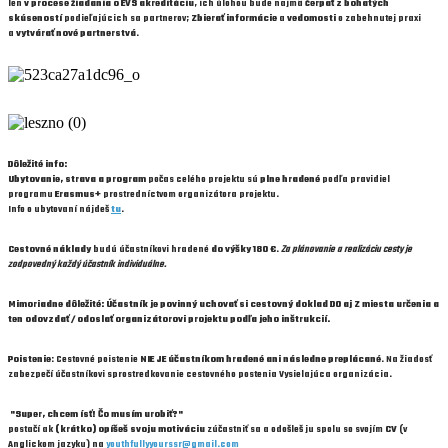
len
v procese žiadania o EVS akreditáciu
, ich úlohou bude najmä
čerpať z bohatých
skúseností
podieľajúcich sa partnerov;
Zbierať informácie
a
vedomosti
o zabehnutej praxi
a
vytvárať nové partnerstvá
.
Dôležité info:
Ubytovanie, strava a program
počas celého projektu sú
plne hradené
podľa pravidiel
programu
Erasmus+
prostredníctvom organizátora projektu.
Info o ubytovaní nájdeš
tu
.
Cestovné náklady
budú účastníkovi hradené
do výšky 180 €
.
Za plánovanie a realizáciu cesty je
zodpovedný každý účastník individuálne.
Mimoriadne dôležité: Účastník je povinný uchovať si cestovný doklad DO aj Z miesta určenia a
ten odovzdať / odoslať organizátorovi projektu podľa jeho inštrukcií.
Poistenie
: Cestovné poistenie
NIE JE účastníkom hradené ani následne preplácané
. Na žiadosť
zabezpečí účastníkovi sprostredkovanie cestovného postenia Vysielajúca organizácia.
"Super, chcem ísť! Čo musím urobiť?"
postačí ak
(krátko) opíšeš svoju motiváciu
zúčastniť sa a odošleš ju spolu so svojím
CV
(v
Anglickom jazyku) na
youthfullyyourssr@gmail.com