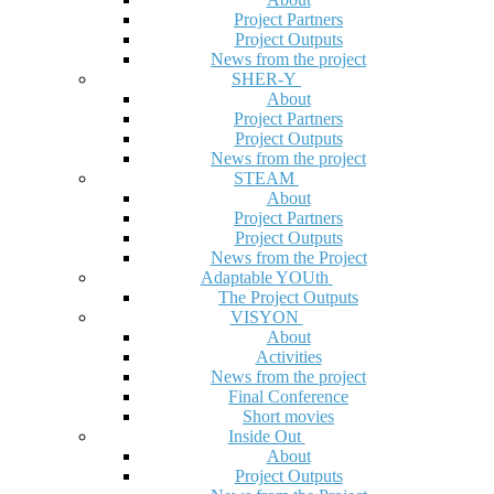
Project Partners
Project Outputs
News from the project
SHER-Y
About
Project Partners
Project Outputs
News from the project
STEAM
About
Project Partners
Project Outputs
News from the Project
Adaptable YOUth
The Project Outputs
VISYON
About
Activities
News from the project
Final Conference
Short movies
Inside Out
About
Project Outputs