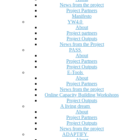
News from the project
Project Partners
Manifesto
YW4.0
About
Project partners
Project Outputs
News from the Project
PASS
About
Project Partners
Project Outputs
E-Tools
About
Project Partners
News from the project
Online Capacity Building Workshops
Project Outputs
A living dream
About
Project Partners
Project Outputs
News from the project
ADAPTIFY
About