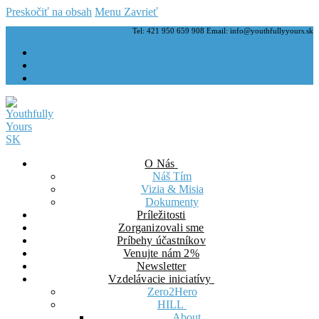
Preskočiť na obsah
Menu
Zavrieť
Tel: 421 950 659 908 Email: info@youthfullyyours.sk
O Nás
Náš Tím
Vizia & Misia
Dokumenty
Príležitosti
Zorganizovali sme
Príbehy účastníkov
Venujte nám 2%
Newsletter
Vzdelávacie iniciatívy
Zero2Hero
HILL
About