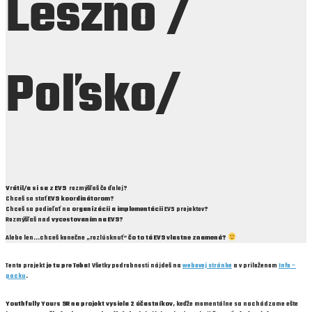
Leszno
/
Poľsko/
Vrátil/a si sa z EVS
rozmýšľaš čo ďalej?
Chceš sa stať
EVS koordinátorom
?
Chceš sa podieľať na
organizácii a implementácii
EVS projektov?
Rozmýšľaš nad
vycestovaním na EVS
?
Alebo len...chceš konečne „rozlúsknuť“
čo to tá EVS vlastne znamená?
Tento projekt
je tu pre Teba!
Všetky podrobnosti nájdeš na
webovej stránke
a v priloženom
Info –
packu
.
Youthfully Yours SR na projekt vysiela 2 účastníkov
, keďže momentálne sa nachádzame ešte