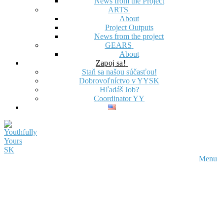
News from the Project
ARTS
About
Project Outputs
News from the project
GEARS
About
Zapoj sa!
Staň sa našou súčasťou!
Dobrovoľníctvo v YYSK
Hľadáš Job?
Coordinator YY
Menu