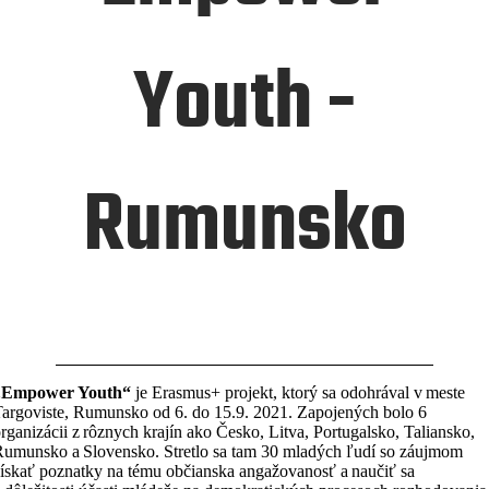
Youth -
Rumunsko
„Empower Youth“
je Erasmus+ projekt, ktorý sa odohrával v meste
argoviste, Rumunsko od 6. do 15.9. 2021. Zapojených bolo 6
rganizácii z rôznych krajín ako Česko, Litva, Portugalsko, Taliansko,
umunsko a Slovensko. Stretlo sa tam 30 mladých ľudí so záujmom
ískať poznatky na tému občianska angažovanosť a naučiť sa