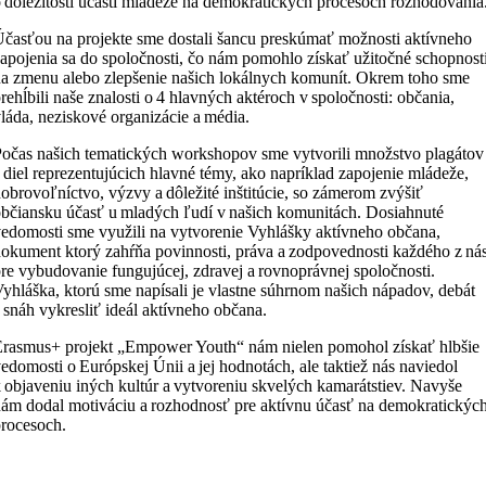
 dôležitosti účasti mládeže na demokratických procesoch rozhodovania
časťou na projekte sme dostali šancu preskúmať možnosti aktívneho
apojenia sa do spoločnosti, čo nám pomohlo získať užitočné schopnost
a zmenu alebo zlepšenie našich lokálnych komunít. Okrem toho sme
rehĺbili naše znalosti o 4 hlavných aktéroch v spoločnosti: občania,
láda, neziskové organizácie a média.
očas našich tematických workshopov sme vytvorili množstvo plagátov
 diel reprezentujúcich hlavné témy, ako napríklad zapojenie mládeže,
obrovoľníctvo, výzvy a dôležité inštitúcie, so zámerom zvýšiť
bčiansku účasť u mladých ľudí v našich komunitách. Dosiahnuté
edomosti sme využili na vytvorenie Vyhlášky aktívneho občana,
okument ktorý zahŕňa povinnosti, práva a zodpovednosti každého z ná
re vybudovanie fungujúcej, zdravej a rovnoprávnej spoločnosti.
yhláška, ktorú sme napísali je vlastne súhrnom našich nápadov, debát
 snáh vykresliť ideál aktívneho občana.
rasmus+ projekt „
Empower
Youth
“ nám nielen
pomohol získať hlbšie
edomosti o Európskej Únii a jej hodnotách, ale taktiež nás naviedol
 objaveniu iných kultúr a vytvoreniu skvelých kamarátstiev. Navyše
ám dodal motiváciu a rozhodnosť pre aktívnu účasť na demokratickýc
rocesoch.