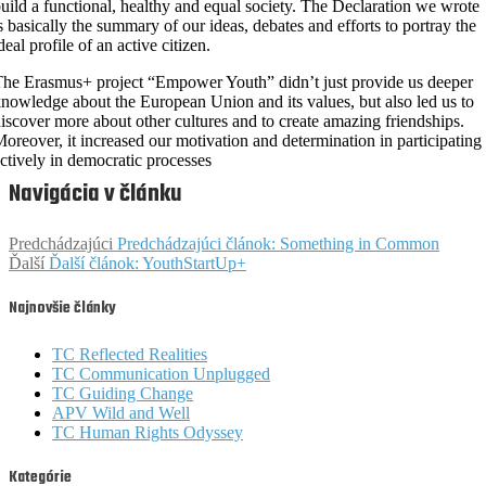
uild a functional, healthy and equal society. The Declaration we wrote
s basically the summary of our ideas, debates and efforts to portray the
deal profile of an active citizen.
he Erasmus+ project “Empower Youth” didn’t just provide us deeper
nowledge about the European Union and its values, but also led us to
iscover more about other cultures and to create amazing friendships.
oreover, it increased our motivation and determination in participating
ctively in democratic processes
Navigácia v článku
Predchádzajúci
Predchádzajúci článok:
Something in Common
Ďalší
Ďalší článok:
YouthStartUp+
Najnovšie články
TC Reflected Realities
TC Communication Unplugged
TC Guiding Change
APV Wild and Well
TC Human Rights Odyssey
Kategórie