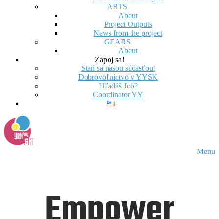
ARTS
About
Project Outputs
News from the project
GEARS
About
Zapoj sa!
Staň sa našou súčasťou!
Dobrovoľníctvo v YYSK
Hľadáš Job?
Coordinator YY
Menu
Empower