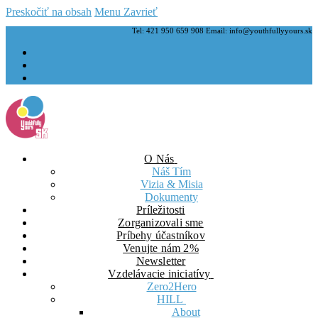
Preskočiť na obsah
Menu
Zavrieť
Tel: 421 950 659 908 Email: info@youthfullyyours.sk
O Nás
Náš Tím
Vizia & Misia
Dokumenty
Príležitosti
Zorganizovali sme
Príbehy účastníkov
Venujte nám 2%
Newsletter
Vzdelávacie iniciatívy
Zero2Hero
HILL
About