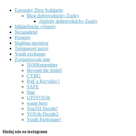
Europsky Zbor Solidarity
Blog dobrovolnicky Zuzky
Aktivity dobrovolnicky Zuzky
Mládežnícke výmeny
Nezaradené
Projekty
Studijna navsteva
Tréningové kurzy
Youth exchange
Zorganizovali sme
5030Remember
Beyond the limits!
CYBG
Poď a Recykluj !
SAFE
Staz
UP2YOUth
waste hero
YouTH Decide!
YOUth Decide2
Youth Participate!
Sleduj nás na Instagrame