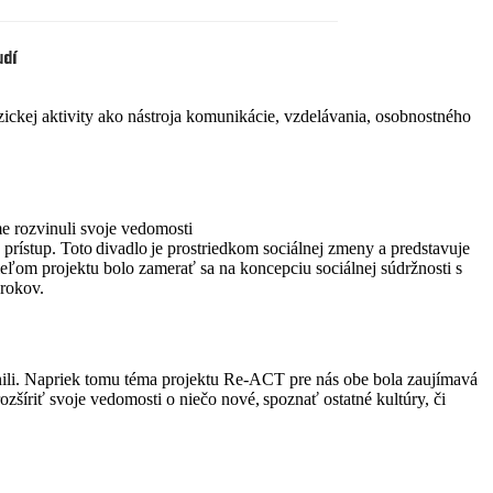
udí
ickej aktivity ako nástroja komunikácie, vzdelávania, osobnostného
e rozvinuli svoje vedomosti
prístup. Toto
divadlo
je prostriedkom
sociálnej
zme
ny a
predstavuje
ieľom projektu bolo
zamerať sa na koncepciu sociálnej súdržnosti s
 rokov.
nili. Napriek tomu téma pro
jektu
Re-
ACT
pre nás obe bola zaujímavá
rozšíriť svoje vedomosti o
niečo nové, spoznať ostatné
kultúry
, či