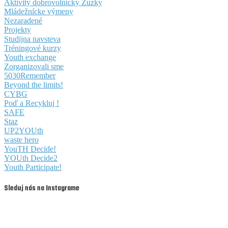
Aktivity dobrovolnicky Zuzky
Mládežnícke výmeny
Nezaradené
Projekty
Studijna navsteva
Tréningové kurzy
Youth exchange
Zorganizovali sme
5030Remember
Beyond the limits!
CYBG
Poď a Recykluj !
SAFE
Staz
UP2YOUth
waste hero
YouTH Decide!
YOUth Decide2
Youth Participate!
Sleduj nás na Instagrame
youthfullyyourssk
youthfullyyourssk
Aug 7