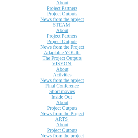
About
Project Partners
Project Outputs
News from the project
STEAM
About
Project Partners
Project Outputs
News from the Project
Adaptable YOUth
The Project Outputs
VISYON
About
Activities
News from the project
Final Conference
Short movies
Inside Out
About
Project Outputs
News from the Project
ARTS
About
Project Outputs
News from the project