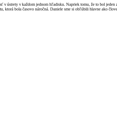
sť
v ústrety v každom jednom hľadisku. Napriek tomu
,
že to bol jeden 
t
u, ktorá bola časovo náročná
. Daniele sme si obľú
bili hlavne ako člov