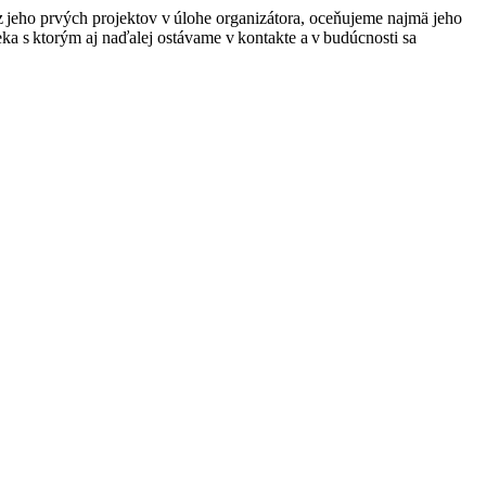
z jeho prvých projektov v úlohe
organizátora, oceň
ujeme
najmä
jeho
eka s ktorým aj naďalej ostávame v kontakte a v budúcnosti sa