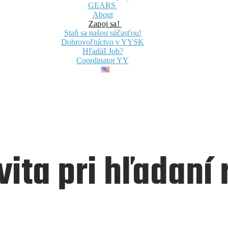
GEARS
About
Zapoj sa!
Staň sa našou súčasťou!
Dobrovoľníctvo v YYSK
Hľadáš Job?
Coordinator YY
vita pri hľadaní 