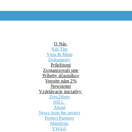
O Nás
Náš Tím
Vizia & Misia
Dokumenty
Príležitosti
Zorganizovali sme
Príbehy účastníkov
Venujte nám 2%
Newsletter
Vzdelávacie iniciatívy
Zero2Hero
HILL
About
News from the project
Project Partners
Manifesto
YW4.0