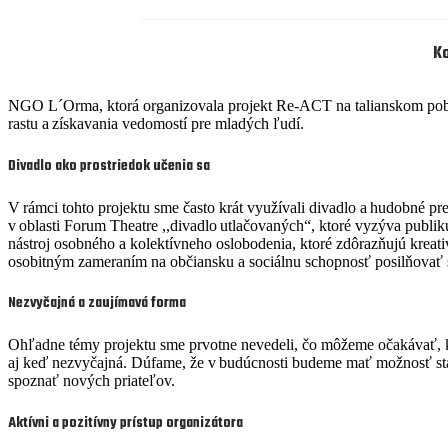
Ko
NGO
L
´Orma
,
ktorá
organizovala projekt
Re-ACT
na talianskom pob
rastu a získavania vedomostí pre mladých ľudí.
Divadlo ako prostriedok učenia sa
V rámci tohto projektu sme často krát využívali divadlo a hudobné p
v oblasti
Forum
Theatre
,,d
ivadlo
u
tlačovaných
“
, ktoré
vyzýva
publik
nástroj osob
ného a kolektívneho oslobodenia,
ktoré zdôrazňujú kreati
osobitným zameraním na občiansku a sociálnu schopnosť posilňovať 
Nezvyčajná a zaujímavá forma
Ohľadne témy projektu sme prvotne nevedeli, čo môžeme očakávať, 
a
j keď nezvyčajná
.
D
úfame, že v budúcnosti budeme mať možnosť st
spoznať nových priateľov.
Aktívni a pozitívny prístup organizátora