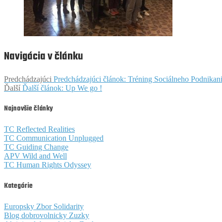
Navigácia v článku
Predchádzajúci
Predchádzajúci článok:
Tréning Sociálneho Podnikani
Ďalší
Ďalší článok:
Up We go !
Najnovšie články
TC Reflected Realities
TC Communication Unplugged
TC Guiding Change
APV Wild and Well
TC Human Rights Odyssey
Kategórie
Europsky Zbor Solidarity
Blog dobrovolnicky Zuzky