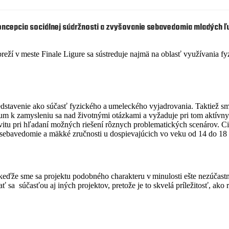
ncepcia sociálnej súdržnosti a zvyšovanie sebavedomia mladých ľ
reží v meste
Finale
Ligure
sa
sústreduje
najmä na oblasť využívania fyz
redstavenie ako súčasť fyzického a umeleckého vyjadrovania. Taktiež sm
um k zamysleniu sa nad
životný
mi otá
zkami a vyžaduje pri tom aktívny
vitu pri hľadaní možných riešení rôznych problematick
ých scenárov. C
sebavedomie a mäkké zručnosti u dospievajúcich vo veku od 14 do 18
keďže sme sa projektu podobného charakteru v
minulosti ešte nezúčast
ať sa
súčasťou aj iných projektov, pretože je to
skvelá príležitosť, ako 