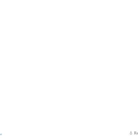
..
💧 Re