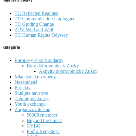
Najnovšie články
TC Reflected Realities
TC Communication Unplugged
TC Guiding Change
APV Wild and Well
TC Human Rights Odyssey
Kategórie
Europsky Zbor Solidarity
Blog dobrovolnicky Zuzky
Aktivity dobrovolnicky Zuzky
Mládežnícke výmeny
Nezaradené
Projekty
Studijna navsteva
Tréningové kurzy
Youth exchange
Zorganizovali sme
5030Remember
Beyond the limits!
CYBG
Poď a Recykluj !