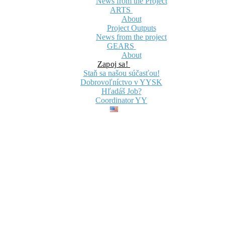
News from the Project
ARTS
About
Project Outputs
News from the project
GEARS
About
Zapoj sa!
Staň sa našou súčasťou!
Dobrovoľníctvo v YYSK
Hľadáš Job?
Coordinator YY