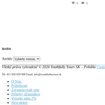
8
0
Archív
Archív
Všetký práva vyhradené © 2026 Youthfully Yours SK – Poháňa
Custo
Tel: 421 950 659 908 Email: info@youthfullyyours.sk
O Nás
Príležitosti
Náš Tím
Zorganizovali sme
Vizia & Misia
Príbehy účastníkov
Dokumenty
Venujte nám 2%
Newsletter