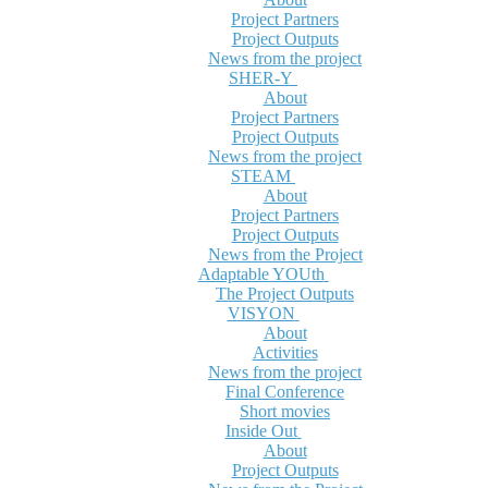
Project Partners
Project Outputs
News from the project
SHER-Y
About
Project Partners
Project Outputs
News from the project
STEAM
About
Project Partners
Project Outputs
News from the Project
Adaptable YOUth
The Project Outputs
VISYON
About
Activities
News from the project
Final Conference
Short movies
Inside Out
About
Project Outputs