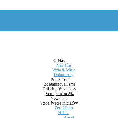
O Nás
Náš Tím
Vizia & Misia
Dokumenty
Príležitosti
Zorganizovali sme
Príbehy účastníkov
Venujte nám 2%
Newsletter
Vzdelávacie iniciatívy
Zero2Hero
HILL
About