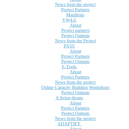
News from the project
Project Partners
Manifesto
YW4.0
About
Project partners
Project Outputs
News from the Project
PASS
About
Project Partners
Project Outputs
E-Tools
About
Project Partners
News from the project
Online Capacity Building Workshops
Project Outputs
A living dream
About
Project Partners
Project Outputs
News from the project
ADAPTIFY
About