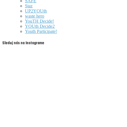
SAFE
Staz
UP2YOUth
waste hero
YouTH Decide!
YOUth Decide2
Youth Participate!
Sleduj nás na Instagrame
youthfullyyourssk
Aug 6