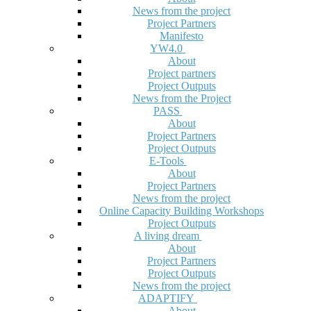
News from the project
Project Partners
Manifesto
YW4.0
About
Project partners
Project Outputs
News from the Project
PASS
About
Project Partners
Project Outputs
E-Tools
About
Project Partners
News from the project
Online Capacity Building Workshops
Project Outputs
A living dream
About
Project Partners
Project Outputs
News from the project
ADAPTIFY
About