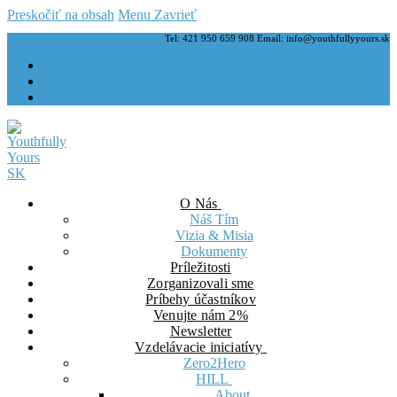
Preskočiť na obsah
Menu
Zavrieť
Tel: 421 950 659 908 Email: info@youthfullyyours.sk
O Nás
Náš Tím
Vizia & Misia
Dokumenty
Príležitosti
Zorganizovali sme
Príbehy účastníkov
Venujte nám 2%
Newsletter
Vzdelávacie iniciatívy
Zero2Hero
HILL
About