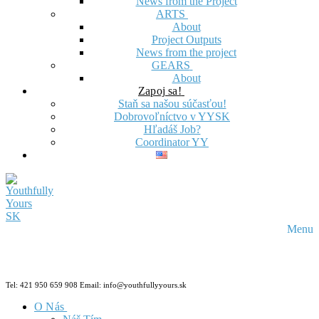
News from the Project
ARTS
About
Project Outputs
News from the project
GEARS
About
Zapoj sa!
Staň sa našou súčasťou!
Dobrovoľníctvo v YYSK
Hľadáš Job?
Coordinator YY
Menu
Tel: 421 950 659 908 Email: info@youthfullyyours.sk
O Nás