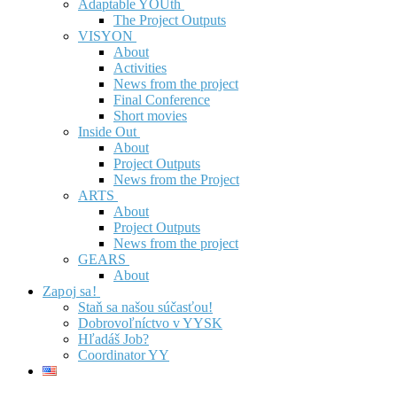
Adaptable YOUth
The Project Outputs
VISYON
About
Activities
News from the project
Final Conference
Short movies
Inside Out
About
Project Outputs
News from the Project
ARTS
About
Project Outputs
News from the project
GEARS
About
Zapoj sa!
Staň sa našou súčasťou!
Dobrovoľníctvo v YYSK
Hľadáš Job?
Coordinator YY