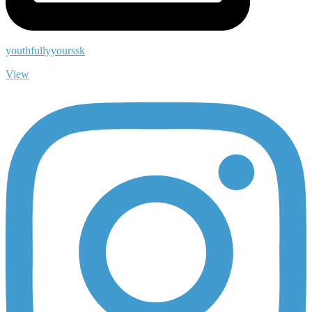
youthfullyyourssk
View