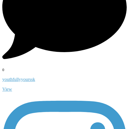
0
youthfullyyourssk
View