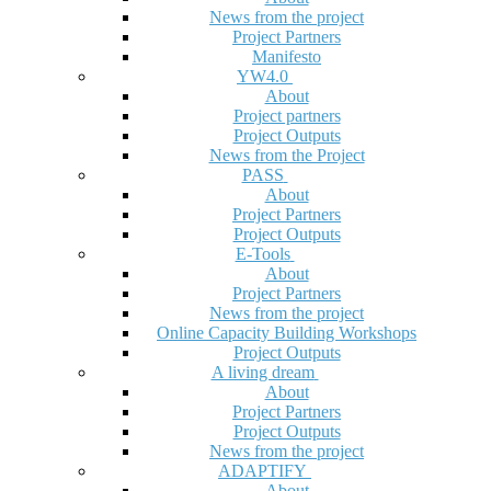
News from the project
Project Partners
Manifesto
YW4.0
About
Project partners
Project Outputs
News from the Project
PASS
About
Project Partners
Project Outputs
E-Tools
About
Project Partners
News from the project
Online Capacity Building Workshops
Project Outputs
A living dream
About
Project Partners
Project Outputs
News from the project
ADAPTIFY
About