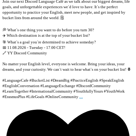
Join our next Discord Language Café as we talk about our biggest dreams, life
goals, and unforgettable experiences we`d love to have. It`s the perfect
opportunity to practice your English, meet new people, and get inspired by
bucket lists from around the world. 🗒
💭 What`s one thing you want to do before you turn 30?
✈️ Which destination is at the top of your bucket list?
🎯 What`s a goal you`re determined to achieve someday?
📅 11.08.2026 - Tuesday - 17.00 CET!
🔗 YY Discord Community
No matter your English level, everyone is welcome. Bring your ideas, your
dreams, and your curiosity. We can`t wait to hear what`s on your bucket list! 🍍
#LanguageCafe #BucketList #DreamBig #PracticeEnglish #SpeakEnglish
#EnglishConversation #LanguageExchange #DiscordCommunity
#LearnTogether #InternationalCommunity #YouthfullyYours #YouthWork
...
#ErasmusPlus #LifeGoals #OnlineCommunity