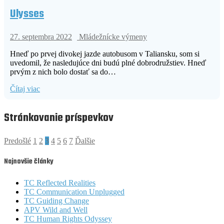
Ulysses
27. septembra 2022
Mládežnícke výmeny
Hneď po prvej divokej jazde autobusom v Taliansku, som si
uvedomil, že nasledujúce dni budú plné dobrodružstiev. Hneď
prvým z nich bolo dostať sa do…
Čítaj viac
Stránkovanie príspevkov
Predošlé
1
2
3
4
5
6
7
Ďalšie
Najnovšie články
TC Reflected Realities
TC Communication Unplugged
TC Guiding Change
APV Wild and Well
TC Human Rights Odyssey