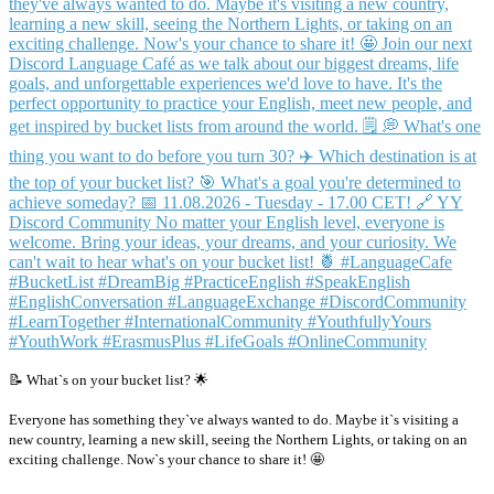
📝 What`s on your bucket list? 🌟
Everyone has something they`ve always wanted to do. Maybe it`s visiting a
new country, learning a new skill, seeing the Northern Lights, or taking on an
exciting challenge. Now`s your chance to share it! 🤩