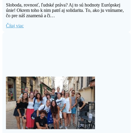
Sloboda, rovnosť, ľudské práva? Aj to sú hodnoty Európskej
únie! Okrem toho k nim patrí aj solidarita. To, ako ju vnímame,
čo pre náš znamená a či…
Čítaj viac