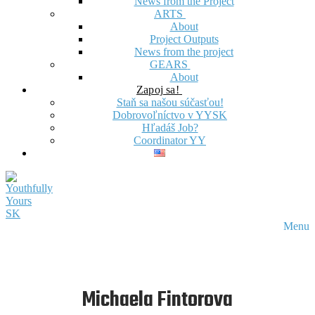
News from the Project
ARTS
About
Project Outputs
News from the project
GEARS
About
Zapoj sa!
Staň sa našou súčasťou!
Dobrovoľníctvo v YYSK
Hľadáš Job?
Coordinator YY
Menu
Michaela Fintorova