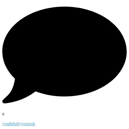
0
youthfullyyourssk