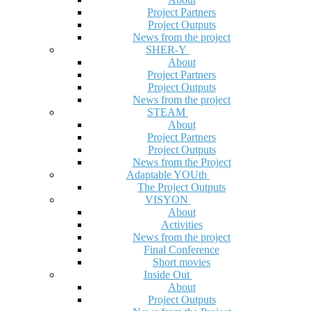
Project Partners
Project Outputs
News from the project
SHER-Y
About
Project Partners
Project Outputs
News from the project
STEAM
About
Project Partners
Project Outputs
News from the Project
Adaptable YOUth
The Project Outputs
VISYON
About
Activities
News from the project
Final Conference
Short movies
Inside Out
About
Project Outputs