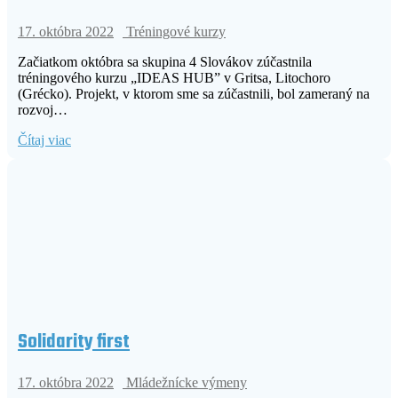
17. októbra 2022
Tréningové kurzy
Začiatkom októbra sa skupina 4 Slovákov zúčastnila
tréningového kurzu „IDEAS HUB” v Gritsa, Litochoro
(Grécko). Projekt, v ktorom sme sa zúčastnili, bol zameraný na
rozvoj…
Čítaj viac
Solidarity first
17. októbra 2022
Mládežnícke výmeny