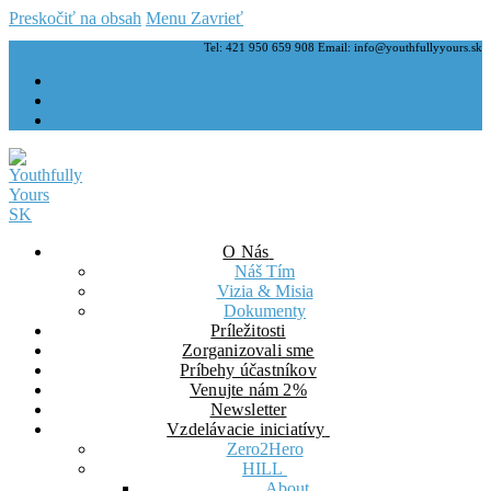
Preskočiť na obsah
Menu
Zavrieť
Tel: 421 950 659 908 Email: info@youthfullyyours.sk
O Nás
Náš Tím
Vizia & Misia
Dokumenty
Príležitosti
Zorganizovali sme
Príbehy účastníkov
Venujte nám 2%
Newsletter
Vzdelávacie iniciatívy
Zero2Hero
HILL
About