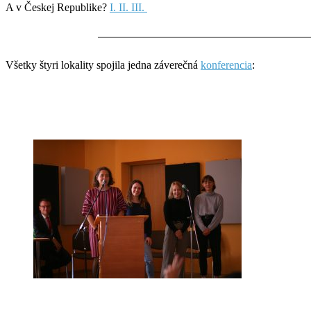
A v Českej Republike?
I. II. III.
Všetky štyri lokality spojila jedna záverečná
konferencia
: