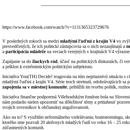
https://www.facebook.com/watch/?v=1131365323729676
V posledných rokoch sa medzi
mladými ľuďmi z krajín V4
vo zvýš
presvedčených, že ich politickí zástupcovia sa o nich nezaujímajú a
m
a
participácia mládeže
na veciach verejných v krajinách V4 výrazn
Zapájanie sa do
žiackych rád
, účasť na politických diskusiách, či 
a príklon k extrémistickým politickým subjektom.
Iniciatíva You(TH) Decide! reagovala na túto nepriaznivú situáciu s 
mladými ľuďmi z krajín V4. Série troch stretnutí, odohrávajúcich s
zapojenia sa v miestnej komunite
, priblížili im tvorbu politík, ro
Iniciatíva finančne podporená Višehradským fondom bola na Slovensk
nám podarilo nielen upozorniť na dôležitosť témy a pritiahnuť pozorn
svojich rovesníkov k občianskej angažovanosti.
Ako na to? S využitím neformálneho vzdelávania; brainstormingu, skup
ktorého sme pozvali 20 aktívnych mladých ľudí vo veku 16 – 25 rokov,
zúčastnených komunít.