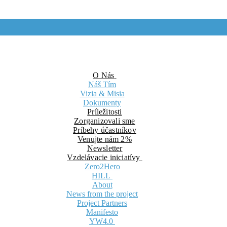
O Nás
Náš Tím
Vizia & Misia
Dokumenty
Príležitosti
Zorganizovali sme
Príbehy účastníkov
Venujte nám 2%
Newsletter
Vzdelávacie iniciatívy
Zero2Hero
HILL
About
News from the project
Project Partners
Manifesto
YW4.0