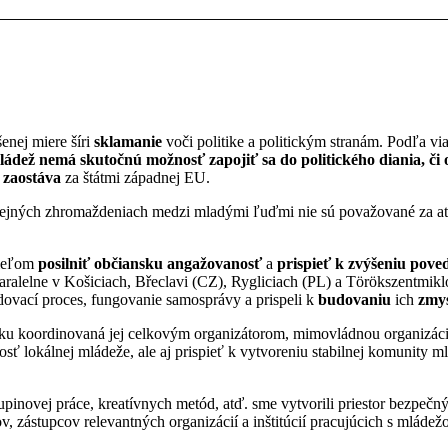
enej miere šíri
sklamanie
voči politike a politickým stranám. Podľa v
ládež nemá skutočnú možnosť zapojiť sa do politického diania, či
e
zaostáva
za štátmi západnej EU.
verejných zhromaždeniach medzi mladými ľuďmi nie sú považované za at
cieľom
posilniť občiansku angažovanosť
a
prispieť k zvýšeniu poved
a paralelne v Košiciach, Břeclavi (CZ), Rygliciach (PL) a Törökszent
zhodovací proces, fungovanie samosprávy a prispeli k
budovaniu
ich
zmys
u koordinovaná jej celkovým organizátorom, mimovládnou organizáciou
osť lokálnej mládeže, ale aj prispieť k vytvoreniu stabilnej komunity
inovej práce, kreatívnych metód, atď. sme vytvorili priestor bezpečný 
 zástupcov relevantných organizácií a inštitúcií pracujúcich s mládež