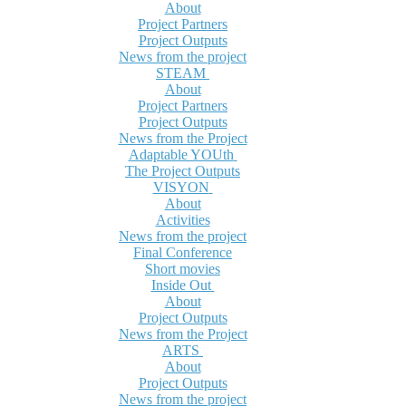
About
Project Partners
Project Outputs
News from the project
STEAM
About
Project Partners
Project Outputs
News from the Project
Adaptable YOUth
The Project Outputs
VISYON
About
Activities
News from the project
Final Conference
Short movies
Inside Out
About
Project Outputs
News from the Project
ARTS
About
Project Outputs
News from the project