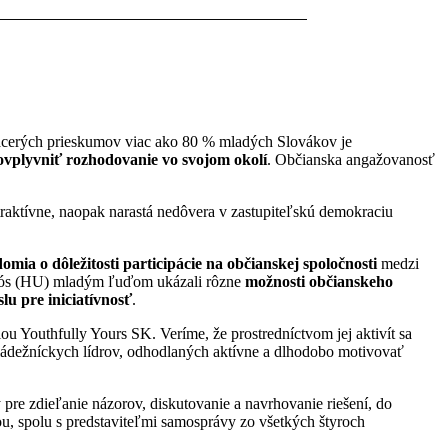
iacerých prieskumov viac ako 80 % mladých Slovákov je
 ovplyvniť rozhodovanie vo svojom okolí
. Občianska angažovanosť
raktívne, naopak narastá nedôvera v zastupiteľskú demokraciu
omia o dôležitosti participácie na občianskej spoločnosti
medzi
miklós (HU) mladým ľuďom ukázali rôzne
možnosti
občianskeho
lu pre iniciatívnosť
.
 Youthfully Yours SK. Veríme, že prostredníctvom jej aktivít sa
 mládežníckych lídrov, odhodlaných aktívne a dlhodobo motivovať
pre zdieľanie názorov, diskutovanie a navrhovanie riešení, do
ou, spolu s predstaviteľmi samosprávy zo všetkých štyroch