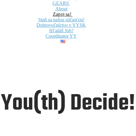
GEARS
About
Zapoj sa!
Staň sa našou súčasťou!
Dobrovoľníctvo v YYSK
Hľadáš Job?
Coordinator YY
You(th) Decide!