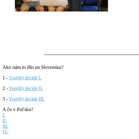
Ako nám to išlo na Slovensku?
1 -
You(th) decide I.
2 -
You(th) decide II.
3 -
You(th) decide III.
A čo v Poľsku?
I.
II.
III.
IV.